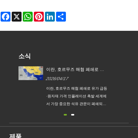
Facebook
X
WhatsApp
Pinterest
LinkedIn
Share
소식
3단계
이란, 호르무즈 해협 폐쇄로 유
적인
가 급등·원자재 가격 인플레이션
2026/04/17
촉발
– 의
이란, 호르무즈 해협 폐쇄로 유가 급등
솔루
·원자재 가격 인플레이션 촉발 세계에
단 의
서 가장 중요한 석유 관문이 폐쇄되어
 핵
글로벌 에너지 시장과 공급망에 충격
의 선
을 주고 있습니다. 게시일: 2026년 4월
 캔
17일 중동의 긴장이 극적으로 고조되
의료
면서 이란은 페르시아만과 인도양을
제품