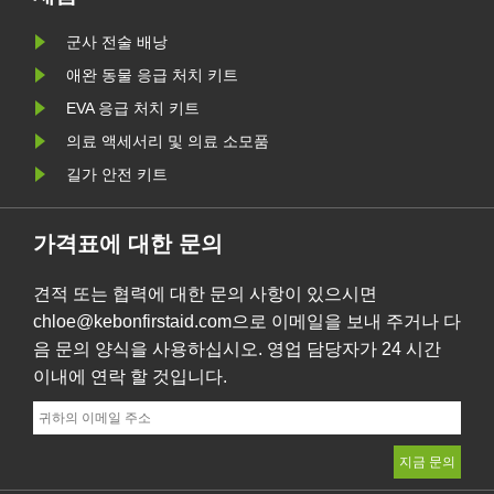
기쁘
연결하는 좁은 해상 통로이자 세계에
군사 전술 배낭
서 가장 중요한 석유 운송 경로인 호르
무즈 해협을 공식적으로 폐쇄했습니
애완 동물 응급 처치 키트
다. 전 세계 석유 무역과 LNG 운송의
EVA 응급 처치 키트
약 20%를 처리하는 이 해협은 이란 당
의료 액세서리 및 의료 소모품
국이 선언한 대로 현재 항해 금지령을
길가 안전 키트
받고 있습니다. 폐쇄로 인해 원유 가
격......
가격표에 대한 문의
견적 또는 협력에 대한 문의 사항이 있으시면
chloe@kebonfirstaid.com으로 이메일을 보내 주거나 다
음 문의 양식을 사용하십시오. 영업 담당자가 24 시간
이내에 연락 할 것입니다.