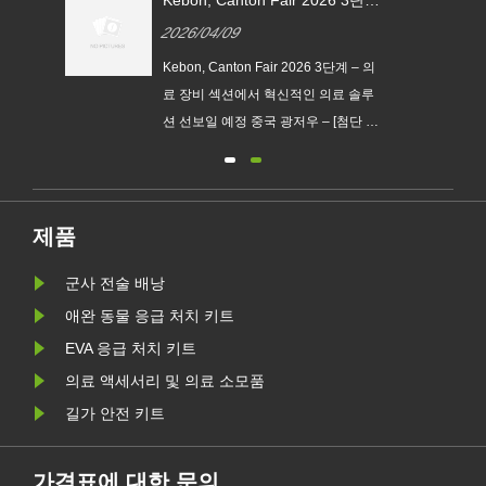
Kebon, Canton Fair 2026 3단계
– 의료 장비 섹션에서 혁신적인
2026/04/09
의료 솔루션 선보일 예정
Kebon, Canton Fair 2026 3단계 – 의
료 장비 섹션에서 혁신적인 의료 솔루
션 선보일 예정 중국 광저우 – [첨단 의
료 기기/재활 장비/진단 솔루션 등 핵
심 비즈니스에 대한 간략한 설명]의 선
두 공급업체인 Kebon이 제136회 캔
톤 박람회(2026년 봄)의 3단계 의료
제품
기기 전시회에 참가하게 된 것을 기쁘
군사 전술 배낭
게 생각합니다.
애완 동물 응급 처치 키트
EVA 응급 처치 키트
의료 액세서리 및 의료 소모품
길가 안전 키트
가격표에 대한 문의