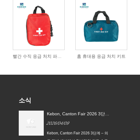
빨간 수직 응급 처치 파우치
홈 휴대용 응급 처치 키트
소식
유
Kebon, Canton Fair 2026 3단계
이션
– 의료 장비 섹션에서 혁신적인
2026/04/09
의료 솔루션 선보일 예정
 급등
Kebon, Canton Fair 2026 3단계 – 의