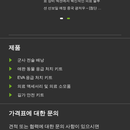
계에
료 장비 섹션에서 혁신적인 의료 솔루
되어
션 선보일 예정 중국 광저우 – [첨단 의
충격
료 기기/재활 장비/진단 솔루션 등 핵
심 비즈니스에 대한 간략한 설명]의 선
두 공급업체인 Kebon이 제136회 캔
양을
톤 박람회(2026년 봄)의 3단계 의료
계에
기기 전시회에 참가하게 된 것을 기쁘
제품
 호르
게 생각합니다.
습니
군사 전술 배낭
송의
애완 동물 응급 처치 키트
란 당
EVA 응급 처치 키트
령을
의료 액세서리 및 의료 소모품
길가 안전 키트
가격표에 대한 문의
견적 또는 협력에 대한 문의 사항이 있으시면