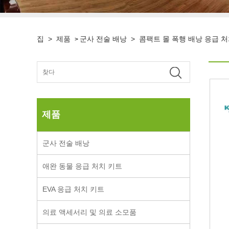
집
>
제품
군사 전술 배낭
>
콤팩트 몰 폭행 배낭 응급 처
>
제품
군사 전술 배낭
애완 동물 응급 처치 키트
EVA 응급 처치 키트
의료 액세서리 및 의료 소모품