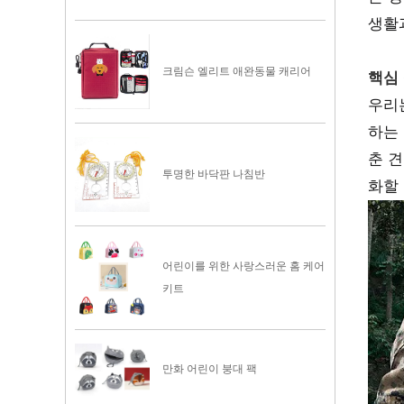
생활
크림슨 엘리트 애완동물 캐리어
핵심 
우리는
하는
춘 
투명한 바닥판 나침반
화할
어린이를 위한 사랑스러운 홈 케어
키트
만화 어린이 붕대 팩