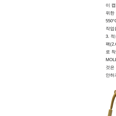
이 
위한 
550
작업
3.
팩(2
로 
MOL
것은
안하