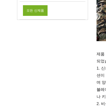
모든 신제품
제품 
되었
1. 
션이
며 
블레
나 
2. 